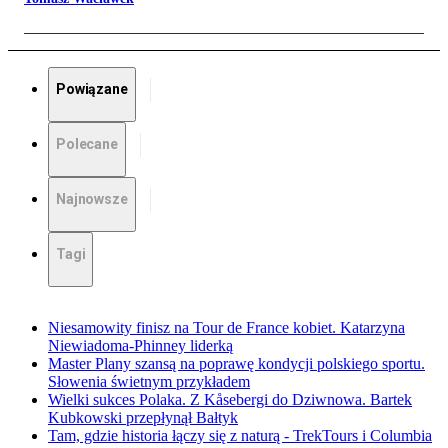
Powiązane
Polecane
Najnowsze
Tagi
Niesamowity finisz na Tour de France kobiet. Katarzyna
Niewiadoma-Phinney liderką
Master Plany szansą na poprawę kondycji polskiego sportu.
Słowenia świetnym przykładem
Wielki sukces Polaka. Z Kåsebergi do Dziwnowa. Bartek
Kubkowski przepłynął Bałtyk
Tam, gdzie historia łączy się z naturą - TrekTours i Columbia