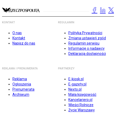
KONTAKT
REGULAMIN
O nas
Polityka Prywatności
Kontakt
Zmiana ustawień zgód
Napisz do nas
Regulamin serwisu
Informacje o nadawcy
Deklaracja dostępności
REKLAMA I PRENUMERATA
PARTNERZY
Reklama
E-kiosk.pl
Ogłoszenia
E-gazety.pl
Prenumerata
Nexto.pl
Archiwum
Mała księgowość
Kancelarierp.pl
Wieści Rolnicze
Życie Warszawy