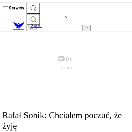
Serwisy
S
port
Rafał Sonik: Chciałem poczuć, że
żyję