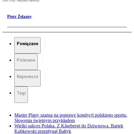
Foto: PAP, Wojciech Pacewicz
Piotr Żelazny
Powiązane
Polecane
Najnowsze
Tagi
Master Plany szansą na poprawę kondycji polskiego sportu.
Słowenia świetnym przykładem
Wielki sukces Polaka. Z Kåsebergi do Dziwnowa. Bartek
Kubkowski przepłynął Bałtyk