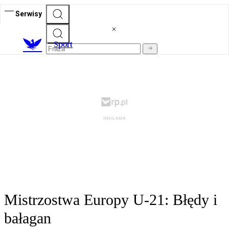
Serwisy
S
port
Mistrzostwa Europy U-21: Błędy i
bałagan