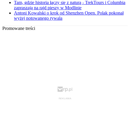
Tam, gdzie historia łączy się z naturą - TrekTours i Columbia
zapraszają na rajd pieszy w Modlinie
Antoni Kowalski o krok od Shenzhen Open. Polak pokonał
wyżej notowanego rywala
Promowane treści