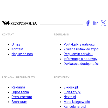
KONTAKT
REGULAMIN
O nas
Polityka Prywatności
Kontakt
Zmiana ustawień zgód
Napisz do nas
Regulamin serwisu
Informacje o nadawcy
Deklaracja dostępności
REKLAMA I PRENUMERATA
PARTNERZY
Reklama
E-kiosk.pl
Ogłoszenia
E-gazety.pl
Prenumerata
Nexto.pl
Archiwum
Mała księgowość
Kancelarierp.pl