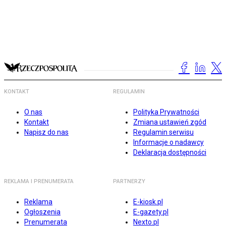
KONTAKT
REGULAMIN
O nas
Polityka Prywatności
Kontakt
Zmiana ustawień zgód
Napisz do nas
Regulamin serwisu
Informacje o nadawcy
Deklaracja dostępności
REKLAMA I PRENUMERATA
PARTNERZY
Reklama
E-kiosk.pl
Ogłoszenia
E-gazety.pl
Prenumerata
Nexto.pl