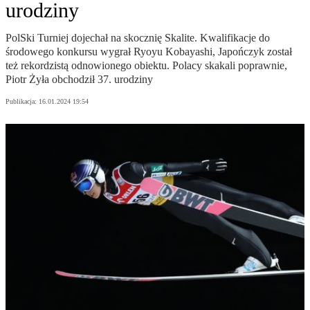
urodziny
PolSki Turniej dojechał na skocznię Skalite. Kwalifikacje do
środowego konkursu wygrał Ryoyu Kobayashi, Japończyk został
też rekordzistą odnowionego obiektu. Polacy skakali poprawnie,
Piotr Żyła obchodził 37. urodziny
Publikacja:
16.01.2024 19:54