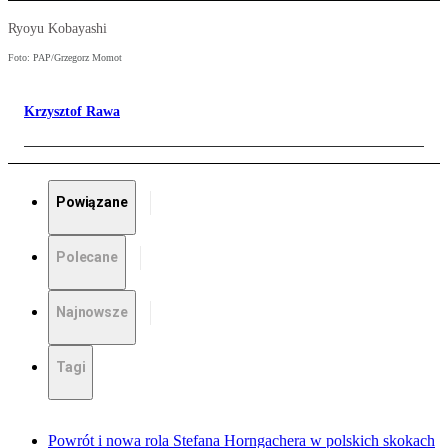
Ryoyu Kobayashi
Foto: PAP/Grzegorz Momot
Krzysztof Rawa
Powiązane
Polecane
Najnowsze
Tagi
Powrót i nowa rola Stefana Horngachera w polskich skokach