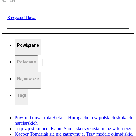
Foto: AFP
Krzysztof Rawa
Powiązane
Polecane
Najnowsze
Tagi
Powrót i nowa rola Stefana Horngachera w polskich skokach
narciarskich
To już jest koniec. Kamil Stoch skoczył ostatni raz w karierze
Kacper Tomasiak się nie zatrzymuje. Trzy medale olimpijskie,