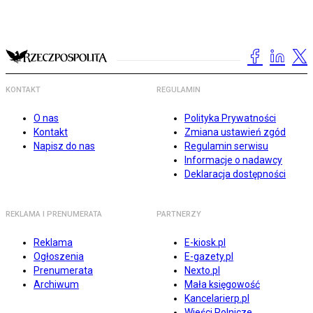
KONTAKT
REGULAMIN
O nas
Polityka Prywatności
Kontakt
Zmiana ustawień zgód
Napisz do nas
Regulamin serwisu
Informacje o nadawcy
Deklaracja dostępności
REKLAMA I PRENUMERATA
PARTNERZY
Reklama
E-kiosk.pl
Ogłoszenia
E-gazety.pl
Prenumerata
Nexto.pl
Archiwum
Mała księgowość
Kancelarierp.pl
Wieści Rolnicze