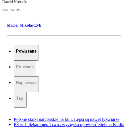
Dawid Kubacki
Foto: PAP/EPA
Maciej Mikołajczyk
Powiązane
Polecane
Najnowsze
Tagi
Polskie skoki narciarskie na buli. Lepsi są nawet łyżwiarze
PŚ w Lillehammer. Trwa zwycięska opowieść Stefana Krafta