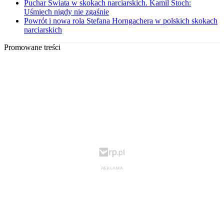
Puchar Świata w skokach narciarskich. Kamil Stoch:
Uśmiech nigdy nie zgaśnie
Powrót i nowa rola Stefana Horngachera w polskich skokach
narciarskich
Promowane treści