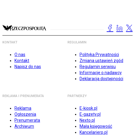
KONTAKT
REGULAMIN
O nas
Polityka Prywatności
Kontakt
Zmiana ustawień zgód
Napisz do nas
Regulamin serwisu
Informacje o nadawcy
Deklaracja dostępności
REKLAMA I PRENUMERATA
PARTNERZY
Reklama
E-kiosk.pl
Ogłoszenia
E-gazety.pl
Prenumerata
Nexto.pl
Archiwum
Mała księgowość
Kancelarierp.pl