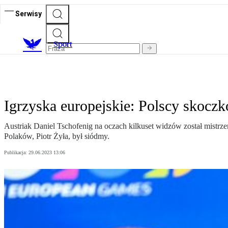
Serwisy
S
port
Igrzyska europejskie: Polscy skocz
Austriak Daniel Tschofenig na oczach kilkuset widzów został mistrz
Polaków, Piotr Żyła, był siódmy.
Publikacja:
29.06.2023 13:06