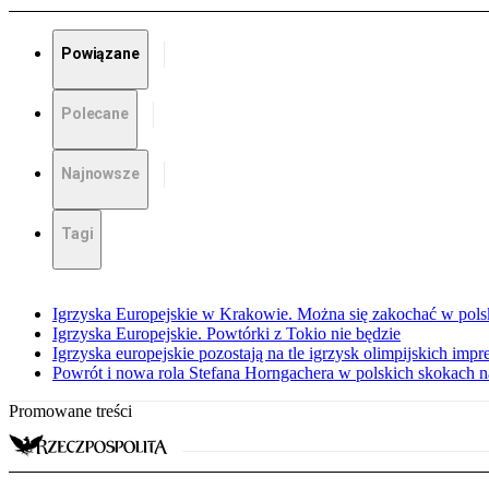
Powiązane
Polecane
Najnowsze
Tagi
Igrzyska Europejskie w Krakowie. Można się zakochać w pols
Igrzyska Europejskie. Powtórki z Tokio nie będzie
Igrzyska europejskie pozostają na tle igrzysk olimpijskich imp
Powrót i nowa rola Stefana Horngachera w polskich skokach n
Promowane treści