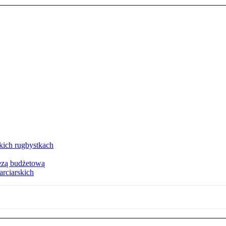
kich rugbystkach
rezą budżetową
arciarskich