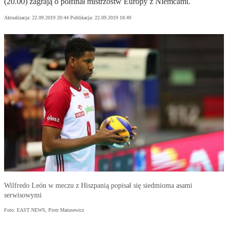
(20.00) zagrają o półfinał mistrzostw Europy z Niemcami.
Aktualizacja:
22.09.2019 20:44
Publikacja:
22.09.2019 18:49
Wilfredo León w meczu z Hiszpanią popisał się siedmioma asami
serwisowymi
Foto: EAST NEWS, Piotr Matusewicz