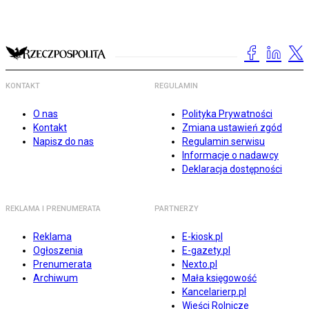
KONTAKT
REGULAMIN
O nas
Polityka Prywatności
Kontakt
Zmiana ustawień zgód
Napisz do nas
Regulamin serwisu
Informacje o nadawcy
Deklaracja dostępności
REKLAMA I PRENUMERATA
PARTNERZY
Reklama
E-kiosk.pl
Ogłoszenia
E-gazety.pl
Prenumerata
Nexto.pl
Archiwum
Mała księgowość
Kancelarierp.pl
Wieści Rolnicze