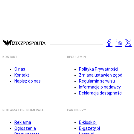
KONTAKT
REGULAMIN
O nas
Polityka Prywatności
Kontakt
Zmiana ustawień zgód
Napisz do nas
Regulamin serwisu
Informacje o nadawcy
Deklaracja dostępności
REKLAMA I PRENUMERATA
PARTNERZY
Reklama
E-kiosk.pl
Ogłoszenia
E-gazety.pl