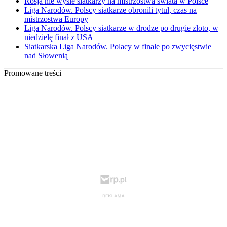
Rosja nie wyśle siatkarzy na mistrzostwa świata w Polsce
Liga Narodów. Polscy siatkarze obronili tytuł, czas na
mistrzostwa Europy
Liga Narodów. Polscy siatkarze w drodze po drugie złoto, w
niedzielę finał z USA
Siatkarska Liga Narodów. Polacy w finale po zwycięstwie
nad Słowenią
Promowane treści