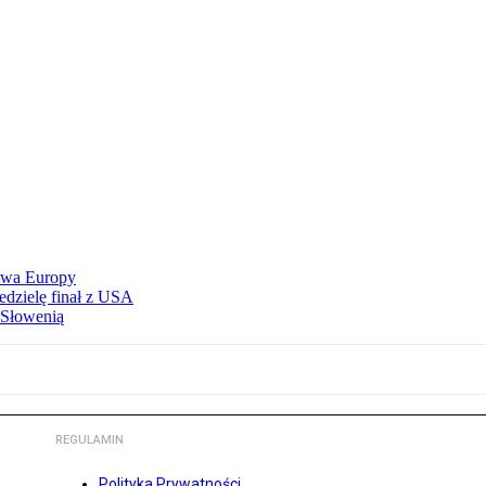
stwa Europy
edzielę finał z USA
 Słowenią
REGULAMIN
Polityka Prywatności