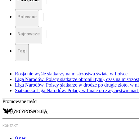
Polecane
Najnowsze
Tagi
Rosja nie wyśle siatkarzy na mistrzostwa świata w Polsce
Liga Narodów. Polscy siatkarze obronili tytuł, czas na mistrzo
Liga Narodów. Polscy siatkarze w drodze po drugie złoto, w ni
Siatkarska Liga Narodów. Polacy w finale po zwycięstwie nad
Promowane treści
KONTAKT
O nas