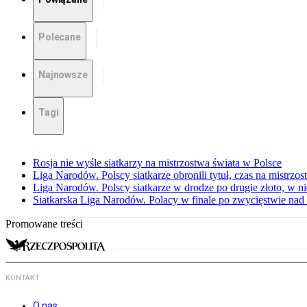
Polecane
Najnowsze
Tagi
Rosja nie wyśle siatkarzy na mistrzostwa świata w Polsce
Liga Narodów. Polscy siatkarze obronili tytuł, czas na mistrzo
Liga Narodów. Polscy siatkarze w drodze po drugie złoto, w ni
Siatkarska Liga Narodów. Polacy w finale po zwycięstwie nad
Promowane treści
KONTAKT
O nas