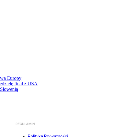
stwa Europy
edzielę finał z USA
 Słowenią
REGULAMIN
Polityka Prywatności