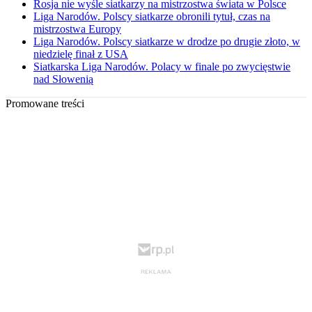
Rosja nie wyśle siatkarzy na mistrzostwa świata w Polsce
Liga Narodów. Polscy siatkarze obronili tytuł, czas na
mistrzostwa Europy
Liga Narodów. Polscy siatkarze w drodze po drugie złoto, w
niedzielę finał z USA
Siatkarska Liga Narodów. Polacy w finale po zwycięstwie
nad Słowenią
Promowane treści