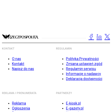
KONTAKT
REGULAMIN
O nas
Polityka Prywatności
Kontakt
Zmiana ustawień zgód
Napisz do nas
Regulamin serwisu
Informacje o nadawcy
Deklaracja dostępności
REKLAMA I PRENUMERATA
PARTNERZY
Reklama
E-kiosk.pl
Ogłoszenia
E-gazety.pl