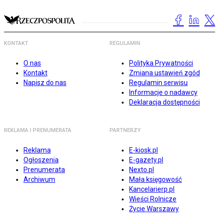
KONTAKT
REGULAMIN
O nas
Polityka Prywatności
Kontakt
Zmiana ustawień zgód
Napisz do nas
Regulamin serwisu
Informacje o nadawcy
Deklaracja dostępności
REKLAMA I PRENUMERATA
PARTNERZY
Reklama
E-kiosk.pl
Ogłoszenia
E-gazety.pl
Prenumerata
Nexto.pl
Archiwum
Mała księgowość
Kancelarierp.pl
Wieści Rolnicze
Życie Warszawy