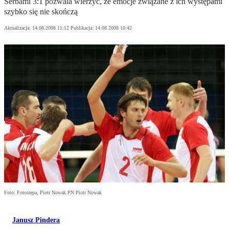
Serbami 3:1 pozwala wierzyć, że emocje związane z ich występami
szybko się nie skończą
Aktualizacja:
14.08.2008 11:12
Publikacja:
14.08.2008 10:42
Foto: Fotorzepa, Piotr Nowak PN Piotr Nowak
Janusz Pindera