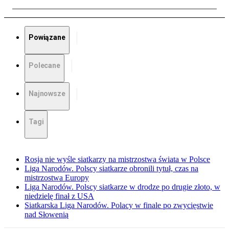
Powiązane
Polecane
Najnowsze
Tagi
Rosja nie wyśle siatkarzy na mistrzostwa świata w Polsce
Liga Narodów. Polscy siatkarze obronili tytuł, czas na
mistrzostwa Europy
Liga Narodów. Polscy siatkarze w drodze po drugie złoto, w
niedzielę finał z USA
Siatkarska Liga Narodów. Polacy w finale po zwycięstwie
nad Słowenią