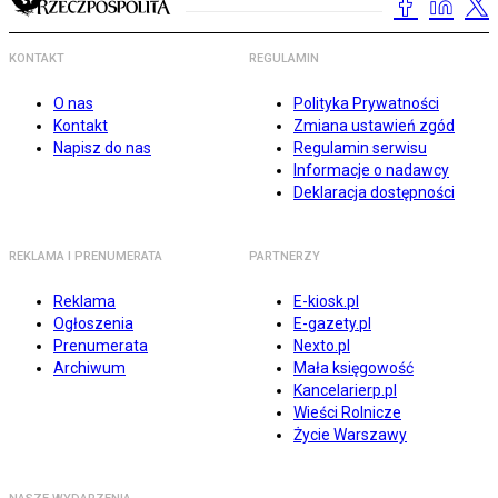
KONTAKT
REGULAMIN
O nas
Polityka Prywatności
Kontakt
Zmiana ustawień zgód
Napisz do nas
Regulamin serwisu
Informacje o nadawcy
Deklaracja dostępności
REKLAMA I PRENUMERATA
PARTNERZY
Reklama
E-kiosk.pl
Ogłoszenia
E-gazety.pl
Prenumerata
Nexto.pl
Archiwum
Mała księgowość
Kancelarierp.pl
Wieści Rolnicze
Życie Warszawy