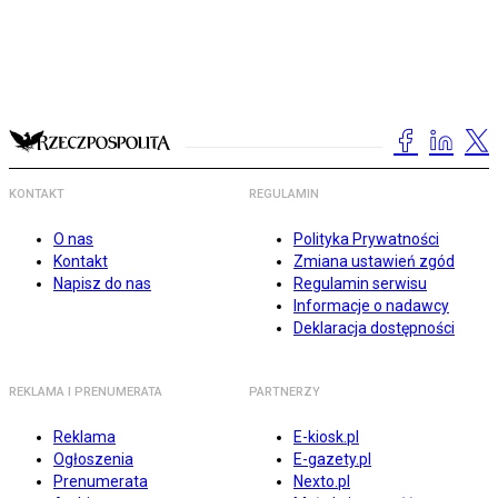
KONTAKT
REGULAMIN
O nas
Polityka Prywatności
Kontakt
Zmiana ustawień zgód
Napisz do nas
Regulamin serwisu
Informacje o nadawcy
Deklaracja dostępności
REKLAMA I PRENUMERATA
PARTNERZY
Reklama
E-kiosk.pl
Ogłoszenia
E-gazety.pl
Prenumerata
Nexto.pl