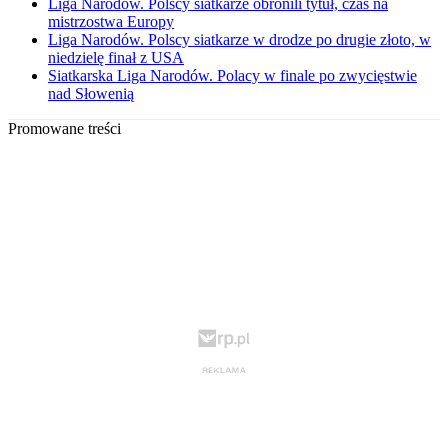
Liga Narodów. Polscy siatkarze obronili tytuł, czas na
mistrzostwa Europy
Liga Narodów. Polscy siatkarze w drodze po drugie złoto, w
niedzielę finał z USA
Siatkarska Liga Narodów. Polacy w finale po zwycięstwie
nad Słowenią
Promowane treści