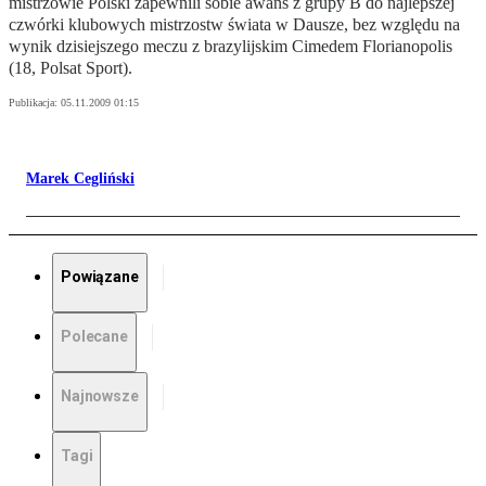
mistrzowie Polski zapewnili sobie awans z grupy B do najlepszej
czwórki klubowych mistrzostw świata w Dausze, bez względu na
wynik dzisiejszego meczu z brazylijskim Cimedem Florianopolis
(18, Polsat Sport).
Publikacja:
05.11.2009 01:15
Marek Cegliński
Powiązane
Polecane
Najnowsze
Tagi