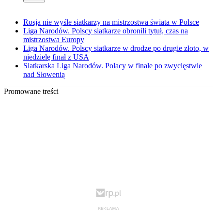
Rosja nie wyśle siatkarzy na mistrzostwa świata w Polsce
Liga Narodów. Polscy siatkarze obronili tytuł, czas na
mistrzostwa Europy
Liga Narodów. Polscy siatkarze w drodze po drugie złoto, w
niedzielę finał z USA
Siatkarska Liga Narodów. Polacy w finale po zwycięstwie
nad Słowenią
Promowane treści