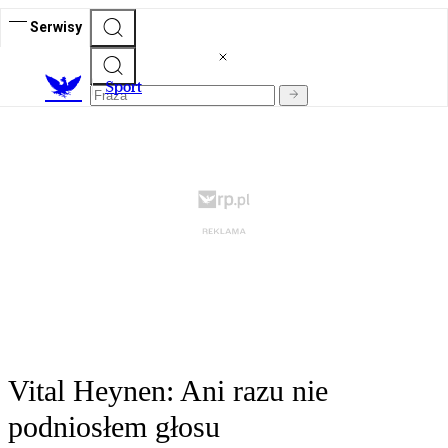
Serwisy
S
port
Vital Heynen: Ani razu nie
podniosłem głosu