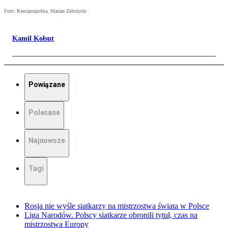
Foto: Rzeczpospolita, Marian Zubrzycki
Kamil Kołsut
Powiązane
Polecane
Najnowsze
Tagi
Rosja nie wyśle siatkarzy na mistrzostwa świata w Polsce
Liga Narodów. Polscy siatkarze obronili tytuł, czas na
mistrzostwa Europy