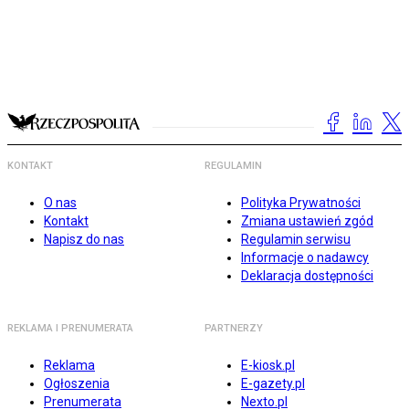
KONTAKT
REGULAMIN
O nas
Polityka Prywatności
Kontakt
Zmiana ustawień zgód
Napisz do nas
Regulamin serwisu
Informacje o nadawcy
Deklaracja dostępności
REKLAMA I PRENUMERATA
PARTNERZY
Reklama
E-kiosk.pl
Ogłoszenia
E-gazety.pl
Prenumerata
Nexto.pl