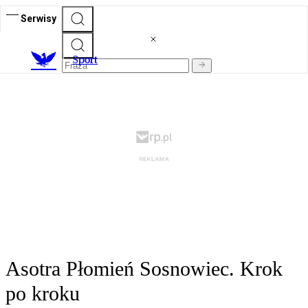
Serwisy
S
port
Asotra Płomień Sosnowiec. Krok
po kroku