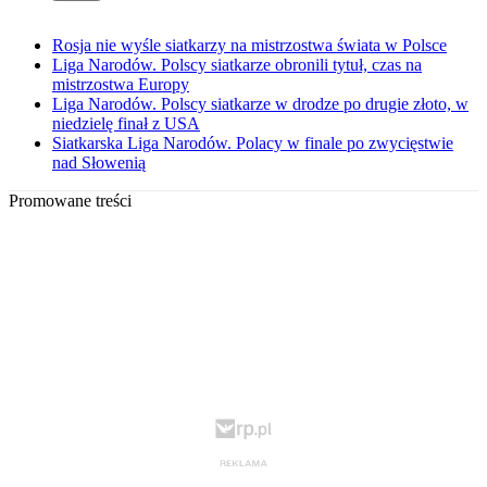
Rosja nie wyśle siatkarzy na mistrzostwa świata w Polsce
Liga Narodów. Polscy siatkarze obronili tytuł, czas na
mistrzostwa Europy
Liga Narodów. Polscy siatkarze w drodze po drugie złoto, w
niedzielę finał z USA
Siatkarska Liga Narodów. Polacy w finale po zwycięstwie
nad Słowenią
Promowane treści