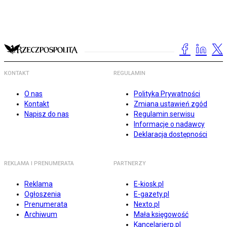
KONTAKT
REGULAMIN
O nas
Polityka Prywatności
Kontakt
Zmiana ustawień zgód
Napisz do nas
Regulamin serwisu
Informacje o nadawcy
Deklaracja dostępności
REKLAMA I PRENUMERATA
PARTNERZY
Reklama
E-kiosk.pl
Ogłoszenia
E-gazety.pl
Prenumerata
Nexto.pl
Archiwum
Mała księgowość
Kancelarierp.pl