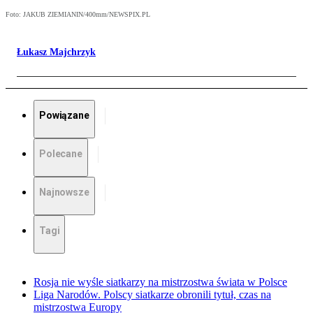
Foto: JAKUB ZIEMIANIN/400mm/NEWSPIX.PL
Łukasz Majchrzyk
Powiązane
Polecane
Najnowsze
Tagi
Rosja nie wyśle siatkarzy na mistrzostwa świata w Polsce
Liga Narodów. Polscy siatkarze obronili tytuł, czas na
mistrzostwa Europy