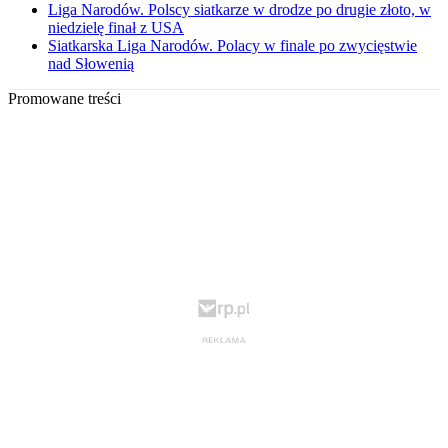
Liga Narodów. Polscy siatkarze w drodze po drugie złoto, w
niedzielę finał z USA
Siatkarska Liga Narodów. Polacy w finale po zwycięstwie
nad Słowenią
Promowane treści