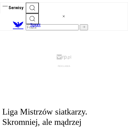
Serwisy
S
port
Liga Mistrzów siatkarzy.
Skromniej, ale mądrzej