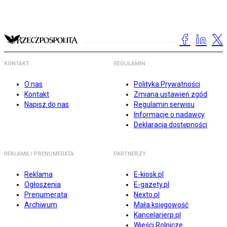
KONTAKT
REGULAMIN
O nas
Polityka Prywatności
Kontakt
Zmiana ustawień zgód
Napisz do nas
Regulamin serwisu
Informacje o nadawcy
Deklaracja dostępności
REKLAMA I PRENUMERATA
PARTNERZY
Reklama
E-kiosk.pl
Ogłoszenia
E-gazety.pl
Prenumerata
Nexto.pl
Archiwum
Mała księgowość
Kancelarierp.pl
Wieści Rolnicze