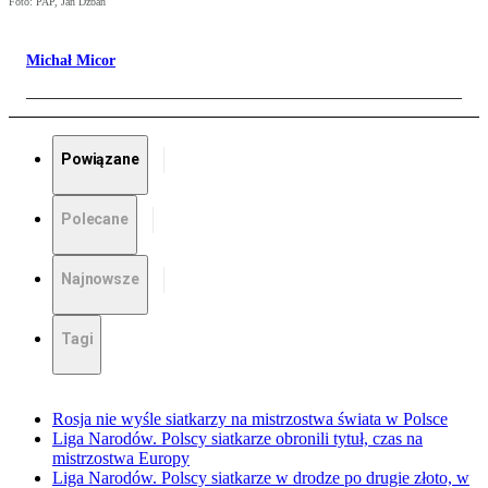
Foto: PAP, Jan Dzban
Michał Micor
Powiązane
Polecane
Najnowsze
Tagi
Rosja nie wyśle siatkarzy na mistrzostwa świata w Polsce
Liga Narodów. Polscy siatkarze obronili tytuł, czas na
mistrzostwa Europy
Liga Narodów. Polscy siatkarze w drodze po drugie złoto, w