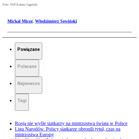
Foto: PAP/Łukasz Gągulski
Michał Micor
,
Włodzimierz Sowiński
Powiązane
Polecane
Najnowsze
Tagi
Rosja nie wyśle siatkarzy na mistrzostwa świata w Polsce
Liga Narodów. Polscy siatkarze obronili tytuł, czas na
mistrzostwa Europy