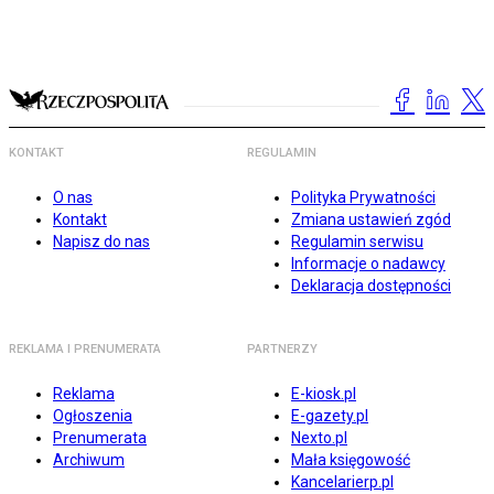
KONTAKT
REGULAMIN
O nas
Polityka Prywatności
Kontakt
Zmiana ustawień zgód
Napisz do nas
Regulamin serwisu
Informacje o nadawcy
Deklaracja dostępności
REKLAMA I PRENUMERATA
PARTNERZY
Reklama
E-kiosk.pl
Ogłoszenia
E-gazety.pl
Prenumerata
Nexto.pl
Archiwum
Mała księgowość
Kancelarierp.pl