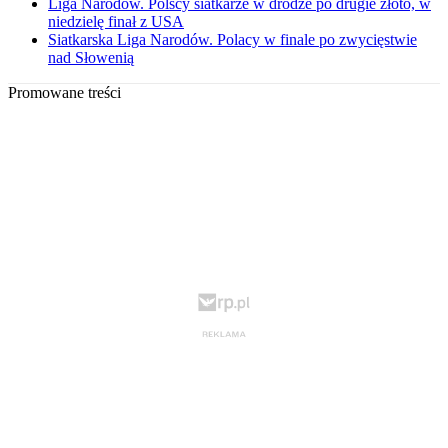
Liga Narodów. Polscy siatkarze w drodze po drugie złoto, w
niedzielę finał z USA
Siatkarska Liga Narodów. Polacy w finale po zwycięstwie
nad Słowenią
Promowane treści