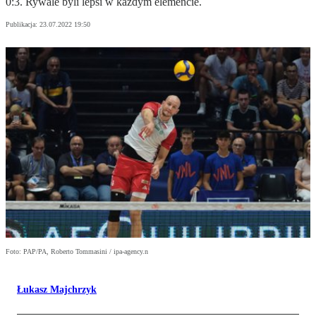
0:3. Rywale byli lepsi w każdym elemencie.
Publikacja:
23.07.2022 19:50
Foto: PAP/PA, Roberto Tommasini / ipa-agency.n
Łukasz Majchrzyk