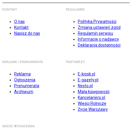
KONTAKT
REGULAMIN
O nas
Polityka Prywatności
Kontakt
Zmiana ustawień zgód
Napisz do nas
Regulamin serwisu
Informacje o nadawcy
Deklaracja dostępności
REKLAMA I PRENUMERATA
PARTNERZY
Reklama
E-kiosk.pl
Ogłoszenia
E-gazety.pl
Prenumerata
Nexto.pl
Archiwum
Mała księgowość
Kancelarierp.pl
Wieści Rolnicze
Życie Warszawy
NASZE WYDARZENIA