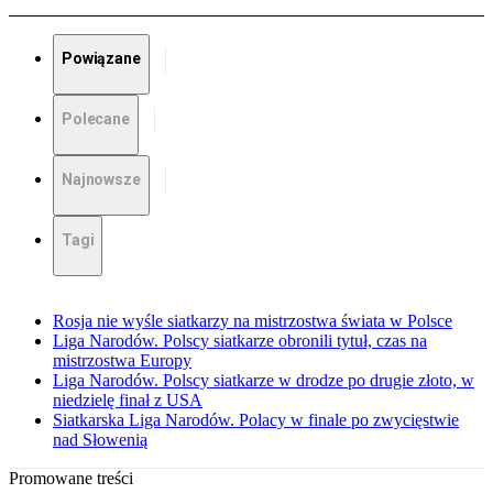
Powiązane
Polecane
Najnowsze
Tagi
Rosja nie wyśle siatkarzy na mistrzostwa świata w Polsce
Liga Narodów. Polscy siatkarze obronili tytuł, czas na
mistrzostwa Europy
Liga Narodów. Polscy siatkarze w drodze po drugie złoto, w
niedzielę finał z USA
Siatkarska Liga Narodów. Polacy w finale po zwycięstwie
nad Słowenią
Promowane treści