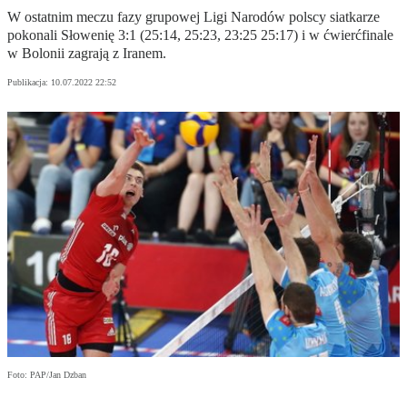
W ostatnim meczu fazy grupowej Ligi Narodów polscy siatkarze
pokonali Słowenię 3:1 (25:14, 25:23, 23:25 25:17) i w ćwierćfinale
w Bolonii zagrają z Iranem.
Publikacja:
10.07.2022 22:52
Foto: PAP/Jan Dzban