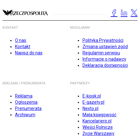
KONTAKT
REGULAMIN
O nas
Polityka Prywatności
Kontakt
Zmiana ustawień zgód
Napisz do nas
Regulamin serwisu
Informacje o nadawcy
Deklaracja dostępności
REKLAMA I PRENUMERATA
PARTNERZY
Reklama
E-kiosk.pl
Ogłoszenia
E-gazety.pl
Prenumerata
Nexto.pl
Archiwum
Mała księgowość
Kancelarierp.pl
Wieści Rolnicze
Życie Warszawy