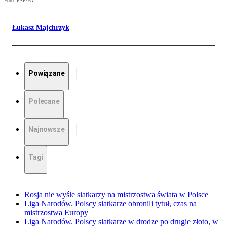
Foto: PAP/PA
Łukasz Majchrzyk
Powiązane
Polecane
Najnowsze
Tagi
Rosja nie wyśle siatkarzy na mistrzostwa świata w Polsce
Liga Narodów. Polscy siatkarze obronili tytuł, czas na
mistrzostwa Europy
Liga Narodów. Polscy siatkarze w drodze po drugie złoto, w