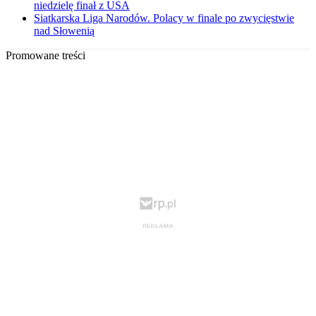
niedzielę finał z USA
Siatkarska Liga Narodów. Polacy w finale po zwycięstwie
nad Słowenią
Promowane treści