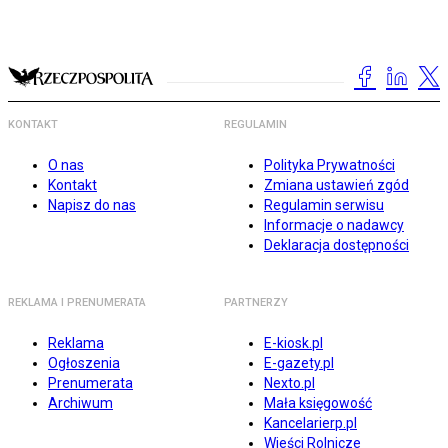
KONTAKT
REGULAMIN
O nas
Polityka Prywatności
Kontakt
Zmiana ustawień zgód
Napisz do nas
Regulamin serwisu
Informacje o nadawcy
Deklaracja dostępności
REKLAMA I PRENUMERATA
PARTNERZY
Reklama
E-kiosk.pl
Ogłoszenia
E-gazety.pl
Prenumerata
Nexto.pl
Archiwum
Mała księgowość
Kancelarierp.pl
Wieści Rolnicze