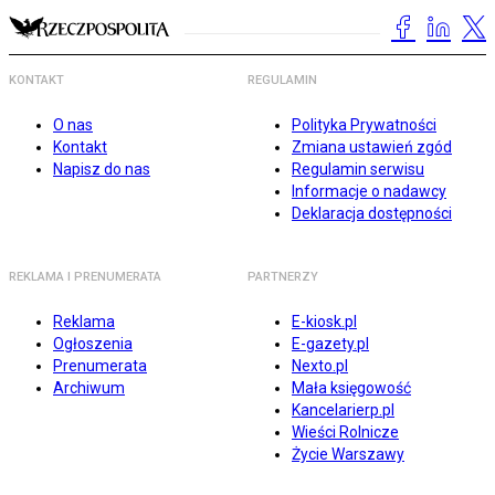
KONTAKT
REGULAMIN
O nas
Polityka Prywatności
Kontakt
Zmiana ustawień zgód
Napisz do nas
Regulamin serwisu
Informacje o nadawcy
Deklaracja dostępności
REKLAMA I PRENUMERATA
PARTNERZY
Reklama
E-kiosk.pl
Ogłoszenia
E-gazety.pl
Prenumerata
Nexto.pl
Archiwum
Mała księgowość
Kancelarierp.pl
Wieści Rolnicze
Życie Warszawy