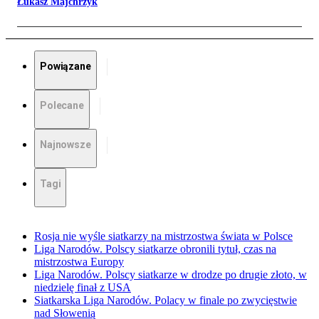
Łukasz Majchrzyk
Powiązane
Polecane
Najnowsze
Tagi
Rosja nie wyśle siatkarzy na mistrzostwa świata w Polsce
Liga Narodów. Polscy siatkarze obronili tytuł, czas na
mistrzostwa Europy
Liga Narodów. Polscy siatkarze w drodze po drugie złoto, w
niedzielę finał z USA
Siatkarska Liga Narodów. Polacy w finale po zwycięstwie
nad Słowenią