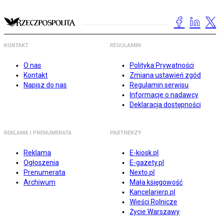
KONTAKT
REGULAMIN
O nas
Polityka Prywatności
Kontakt
Zmiana ustawień zgód
Napisz do nas
Regulamin serwisu
Informacje o nadawcy
Deklaracja dostępności
REKLAMA I PRENUMERATA
PARTNERZY
Reklama
E-kiosk.pl
Ogłoszenia
E-gazety.pl
Prenumerata
Nexto.pl
Archiwum
Mała księgowość
Kancelarierp.pl
Wieści Rolnicze
Życie Warszawy