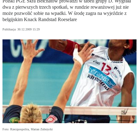
Polski PGE Skra Bełchatów prowadzi w tabeli grupy D. Wygrała
dwa z pierwszych trzech spotkań, w rundzie rewanżowej już nie
może pozwolić sobie na wpadki. W środę zagra na wyjeździe z
belgijskim Knack Randstad Roeselare
Publikacja:
30.12.2009 15:29
Foto: Rzeczpospolita, Marian Zubrzycki