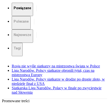
Powiązane
Polecane
Najnowsze
Tagi
Rosja nie wyśle siatkarzy na mistrzostwa świata w Polsce
Liga Narodów. Polscy siatkarze obronili tytuł, czas na
mistrzostwa Europy
Liga Narodów. Polscy siatkarze w drodze po drugie złoto, w
niedzielę finał z USA
Siatkarska Liga Narodów. Polacy w finale po zwycięstwie
nad Słowenią
Promowane treści