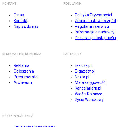
KONTAKT
REGULAMIN
O nas
Polityka Prywatności
Kontakt
Zmiana ustawień zgód
Napisz do nas
Regulamin serwisu
Informacje o nadawcy
Deklaracja dostępności
REKLAMA I PRENUMERATA
PARTNERZY
Reklama
E-kiosk.pl
Ogłoszenia
E-gazety.pl
Prenumerata
Nexto.pl
Archiwum
Mała księgowość
Kancelarierp.pl
Wieści Rolnicze
Życie Warszawy
NASZE WYDARZENIA