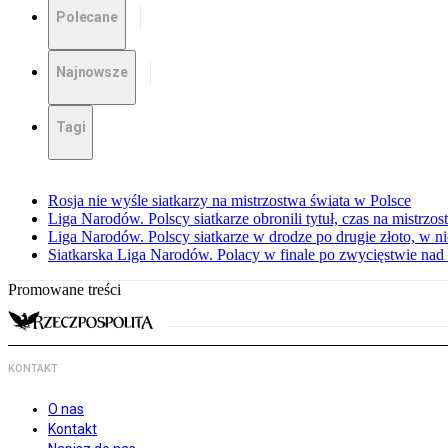
Polecane
Najnowsze
Tagi
Rosja nie wyśle siatkarzy na mistrzostwa świata w Polsce
Liga Narodów. Polscy siatkarze obronili tytuł, czas na mistrzo
Liga Narodów. Polscy siatkarze w drodze po drugie złoto, w ni
Siatkarska Liga Narodów. Polacy w finale po zwycięstwie nad
Promowane treści
KONTAKT
O nas
Kontakt