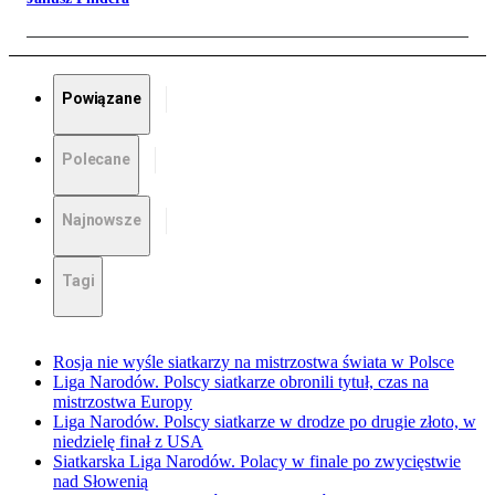
Powiązane
Polecane
Najnowsze
Tagi
Rosja nie wyśle siatkarzy na mistrzostwa świata w Polsce
Liga Narodów. Polscy siatkarze obronili tytuł, czas na
mistrzostwa Europy
Liga Narodów. Polscy siatkarze w drodze po drugie złoto, w
niedzielę finał z USA
Siatkarska Liga Narodów. Polacy w finale po zwycięstwie
nad Słowenią