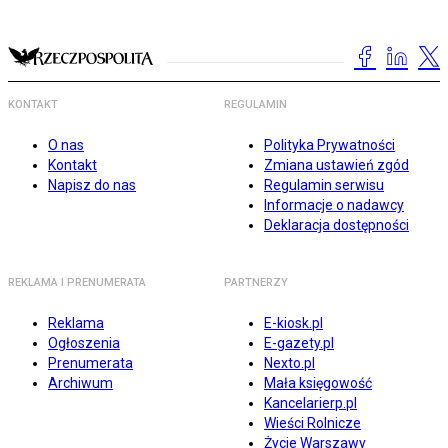
KONTAKT
REGULAMIN
O nas
Polityka Prywatności
Kontakt
Zmiana ustawień zgód
Napisz do nas
Regulamin serwisu
Informacje o nadawcy
Deklaracja dostępności
REKLAMA I PRENUMERATA
PARTNERZY
Reklama
E-kiosk.pl
Ogłoszenia
E-gazety.pl
Prenumerata
Nexto.pl
Archiwum
Mała księgowość
Kancelarierp.pl
Wieści Rolnicze
Życie Warszawy