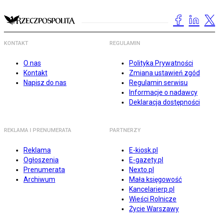
KONTAKT
REGULAMIN
O nas
Polityka Prywatności
Kontakt
Zmiana ustawień zgód
Napisz do nas
Regulamin serwisu
Informacje o nadawcy
Deklaracja dostępności
REKLAMA I PRENUMERATA
PARTNERZY
Reklama
E-kiosk.pl
Ogłoszenia
E-gazety.pl
Prenumerata
Nexto.pl
Archiwum
Mała księgowość
Kancelarierp.pl
Wieści Rolnicze
Życie Warszawy