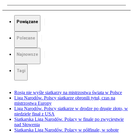
Powiązane
Polecane
Najnowsze
Tagi
Rosja nie wyśle siatkarzy na mistrzostwa świata w Polsce
Liga Narodów. Polscy siatkarze obronili tytuł, czas na
mistrzostwa Europy
Liga Narodów. Polscy siatkarze w drodze po drugie złoto, w
niedzielę finał z USA
Siatkarska Liga Narodów. Polacy w finale po zwycięstwie
nad Słowenią
Siatkarska Liga Narodów. Polacy w półfinale, w sobotę