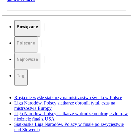
Powiązane
Polecane
Najnowsze
Tagi
Rosja nie wyśle siatkarzy na mistrzostwa świata w Polsce
Liga Narodów. Polscy siatkarze obronili tytuł, czas na
mistrzostwa Europy
Liga Narodów. Polscy siatkarze w drodze po drugie złoto, w
niedzielę finał z USA
Siatkarska Liga Narodów. Polacy w finale po zwycięstwie
nad Słowenią