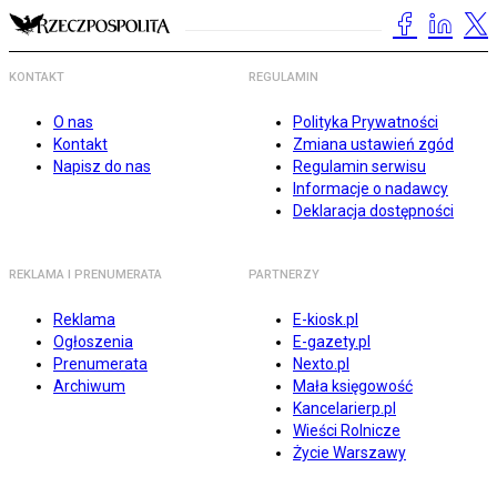
KONTAKT
REGULAMIN
O nas
Polityka Prywatności
Kontakt
Zmiana ustawień zgód
Napisz do nas
Regulamin serwisu
Informacje o nadawcy
Deklaracja dostępności
REKLAMA I PRENUMERATA
PARTNERZY
Reklama
E-kiosk.pl
Ogłoszenia
E-gazety.pl
Prenumerata
Nexto.pl
Archiwum
Mała księgowość
Kancelarierp.pl
Wieści Rolnicze
Życie Warszawy