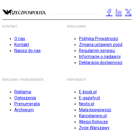
KONTAKT
REGULAMIN
O nas
Polityka Prywatności
Kontakt
Zmiana ustawień zgód
Napisz do nas
Regulamin serwisu
Informacje o nadawcy
Deklaracja dostępności
REKLAMA I PRENUMERATA
PARTNERZY
Reklama
E-kiosk.pl
Ogłoszenia
E-gazety.pl
Prenumerata
Nexto.pl
Archiwum
Mała księgowość
Kancelarierp.pl
Wieści Rolnicze
Życie Warszawy