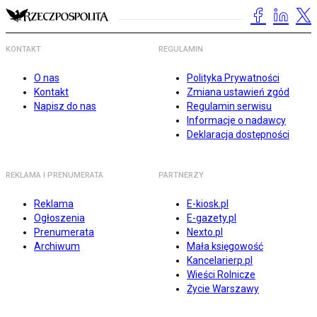
KONTAKT
REGULAMIN
O nas
Polityka Prywatności
Kontakt
Zmiana ustawień zgód
Napisz do nas
Regulamin serwisu
Informacje o nadawcy
Deklaracja dostępności
REKLAMA I PRENUMERATA
PARTNERZY
Reklama
E-kiosk.pl
Ogłoszenia
E-gazety.pl
Prenumerata
Nexto.pl
Archiwum
Mała księgowość
Kancelarierp.pl
Wieści Rolnicze
Życie Warszawy