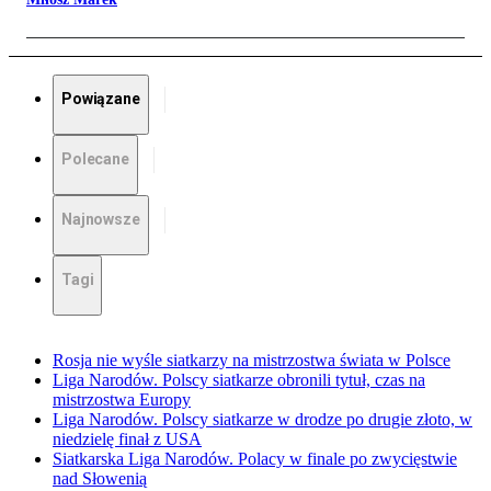
Powiązane
Polecane
Najnowsze
Tagi
Rosja nie wyśle siatkarzy na mistrzostwa świata w Polsce
Liga Narodów. Polscy siatkarze obronili tytuł, czas na
mistrzostwa Europy
Liga Narodów. Polscy siatkarze w drodze po drugie złoto, w
niedzielę finał z USA
Siatkarska Liga Narodów. Polacy w finale po zwycięstwie
nad Słowenią