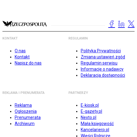
KONTAKT
REGULAMIN
O nas
Polityka Prywatności
Kontakt
Zmiana ustawień zgód
Napisz do nas
Regulamin serwisu
Informacje o nadawcy
Deklaracja dostępności
REKLAMA I PRENUMERATA
PARTNERZY
Reklama
E-kiosk.pl
Ogłoszenia
E-gazety.pl
Prenumerata
Nexto.pl
Archiwum
Mała księgowość
Kancelarierp.pl
Wieści Rolnicze