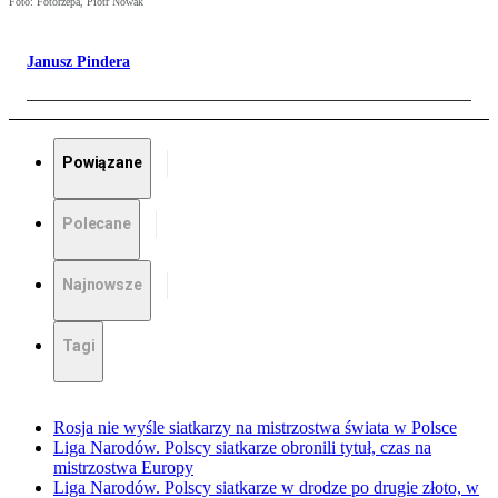
Foto: Fotorzepa, Piotr Nowak
Janusz Pindera
Powiązane
Polecane
Najnowsze
Tagi
Rosja nie wyśle siatkarzy na mistrzostwa świata w Polsce
Liga Narodów. Polscy siatkarze obronili tytuł, czas na
mistrzostwa Europy
Liga Narodów. Polscy siatkarze w drodze po drugie złoto, w