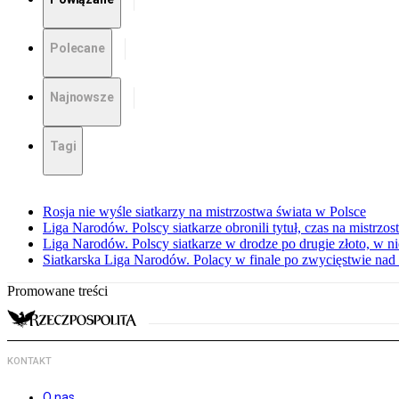
Polecane
Najnowsze
Tagi
Rosja nie wyśle siatkarzy na mistrzostwa świata w Polsce
Liga Narodów. Polscy siatkarze obronili tytuł, czas na mistrzo
Liga Narodów. Polscy siatkarze w drodze po drugie złoto, w ni
Siatkarska Liga Narodów. Polacy w finale po zwycięstwie nad
Promowane treści
KONTAKT
O nas