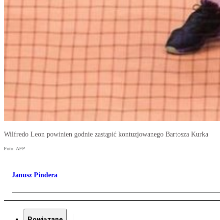
Wilfredo Leon powinien godnie zastąpić kontuzjowanego Bartosza Kurka
Foto: AFP
Janusz Pindera
Powiązane