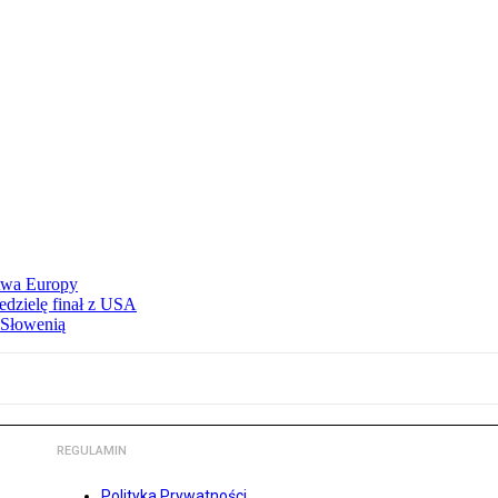
stwa Europy
edzielę finał z USA
 Słowenią
REGULAMIN
Polityka Prywatności