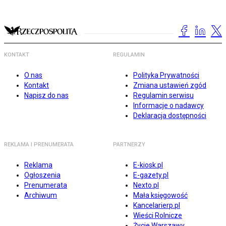
KONTAKT
REGULAMIN
O nas
Polityka Prywatności
Kontakt
Zmiana ustawień zgód
Napisz do nas
Regulamin serwisu
Informacje o nadawcy
Deklaracja dostępności
REKLAMA I PRENUMERATA
PARTNERZY
Reklama
E-kiosk.pl
Ogłoszenia
E-gazety.pl
Prenumerata
Nexto.pl
Archiwum
Mała księgowość
Kancelarierp.pl
Wieści Rolnicze
Życie Warszawy