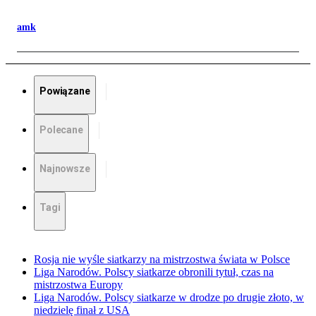
amk
Powiązane
Polecane
Najnowsze
Tagi
Rosja nie wyśle siatkarzy na mistrzostwa świata w Polsce
Liga Narodów. Polscy siatkarze obronili tytuł, czas na
mistrzostwa Europy
Liga Narodów. Polscy siatkarze w drodze po drugie złoto, w
niedzielę finał z USA