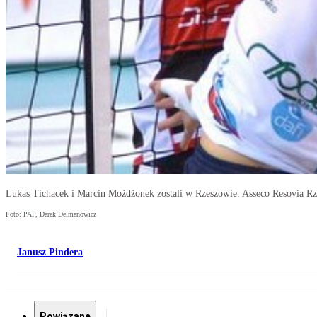
Lukas Tichacek i Marcin Możdżonek zostali w Rzeszowie. Asseco Resovia Rz
Foto: PAP, Darek Delmanowicz
Janusz Pindera
Powiązane