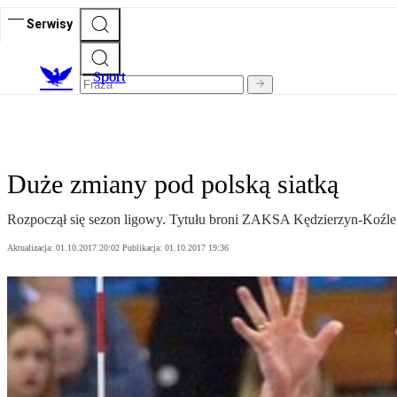
Serwisy
S
port
Duże zmiany pod polską siatką
Rozpoczął się sezon ligowy. Tytułu broni ZAKSA Kędzierzyn-Koźle. P
Aktualizacja:
01.10.2017 20:02
Publikacja:
01.10.2017 19:36