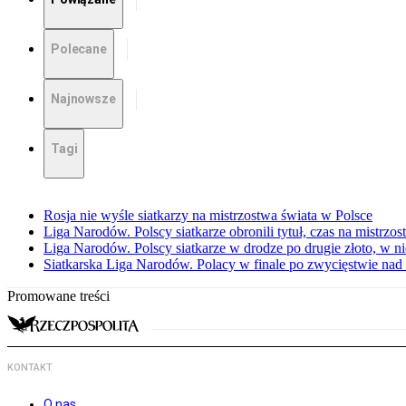
Polecane
Najnowsze
Tagi
Rosja nie wyśle siatkarzy na mistrzostwa świata w Polsce
Liga Narodów. Polscy siatkarze obronili tytuł, czas na mistrzo
Liga Narodów. Polscy siatkarze w drodze po drugie złoto, w ni
Siatkarska Liga Narodów. Polacy w finale po zwycięstwie nad
Promowane treści
KONTAKT
O nas