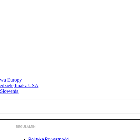
stwa Europy
edzielę finał z USA
 Słowenią
REGULAMIN
Polityka Prywatności