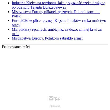
Industria Kielce na rozdrożu. Jaka przyszłość czeka drużynę
po odejściu Tałanta Dujszebajewa?
Mistrzostwa Europy piłkarek ręcznych. Dobre losowanie
Polek
Euro 2026 w piłce ręcznej: Klęska. Polaków czeka mnóstwo
pracy
ME piłkarzy ręcznych: ambicji aż za dużo, zimnej krwi za
mało
Mistrzostwa Europy. Polakom zabrakło armat
Promowane treści