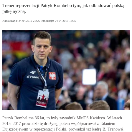
Trener reprezentacji Patryk Rombel o tym, jak odbudować polską
piłkę ręczną.
Aktualizacja:
24.04.2019 21:26
Publikacja:
24.04.2019 18:36
Patryk Rombel ma 36 lat, to były zawodnik MMTS Kwidzyn. W latach
2015–2017 prowadził tę drużynę, potem współpracował z Tałantem
Dujszebajewem w reprezentacji Polski, prowadził też kadrę B. Trenował