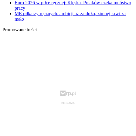
Euro 2026 w piłce ręcznej: Klęska. Polaków czeka mnóstwo
pracy
ME piłkarzy ręcznych: ambicji aż za dużo, zimnej krwi za
mało
Promowane treści