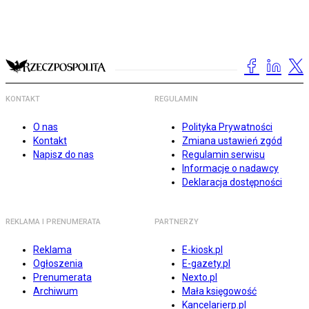
KONTAKT
REGULAMIN
O nas
Polityka Prywatności
Kontakt
Zmiana ustawień zgód
Napisz do nas
Regulamin serwisu
Informacje o nadawcy
Deklaracja dostępności
REKLAMA I PRENUMERATA
PARTNERZY
Reklama
E-kiosk.pl
Ogłoszenia
E-gazety.pl
Prenumerata
Nexto.pl
Archiwum
Mała księgowość
Kancelarierp.pl