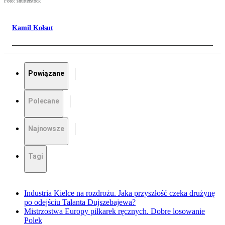
Foto: shutterstock
Kamil Kołsut
Powiązane
Polecane
Najnowsze
Tagi
Industria Kielce na rozdrożu. Jaka przyszłość czeka drużynę
po odejściu Tałanta Dujszebajewa?
Mistrzostwa Europy piłkarek ręcznych. Dobre losowanie
Polek