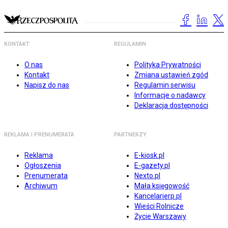
KONTAKT
REGULAMIN
O nas
Polityka Prywatności
Kontakt
Zmiana ustawień zgód
Napisz do nas
Regulamin serwisu
Informacje o nadawcy
Deklaracja dostępności
REKLAMA I PRENUMERATA
PARTNERZY
Reklama
E-kiosk.pl
Ogłoszenia
E-gazety.pl
Prenumerata
Nexto.pl
Archiwum
Mała księgowość
Kancelarierp.pl
Wieści Rolnicze
Życie Warszawy