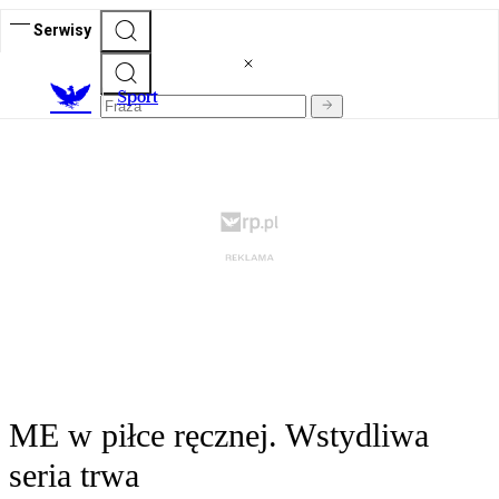
Serwisy
S
port
ME w piłce ręcznej. Wstydliwa
seria trwa