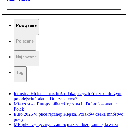
Powiązane
Polecane
Najnowsze
Tagi
Industria Kielce na rozdrożu. Jaka przyszłość czeka drużynę
po odejściu Tałanta Dujszebajewa?
Mistrzostwa Europy piłkarek ręcznych. Dobre losowanie
Polek
Euro 2026 w piłce ręcznej: Klęska. Polaków czeka mnóstwo
pracy
ME piłkarzy ręcznych: ambicji aż za dużo, zimnej krwi za