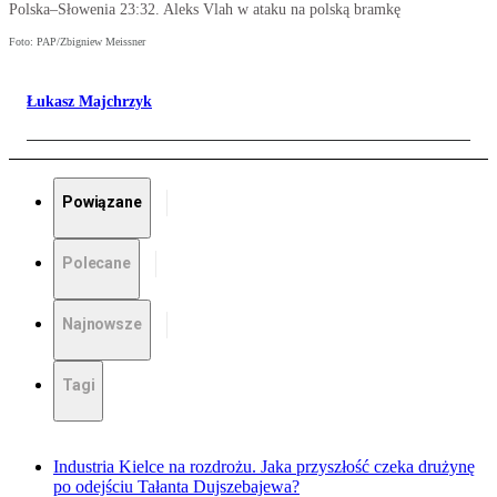
Polska–Słowenia 23:32. Aleks Vlah w ataku na polską bramkę
Foto: PAP/Zbigniew Meissner
Łukasz Majchrzyk
Powiązane
Polecane
Najnowsze
Tagi
Industria Kielce na rozdrożu. Jaka przyszłość czeka drużynę
po odejściu Tałanta Dujszebajewa?