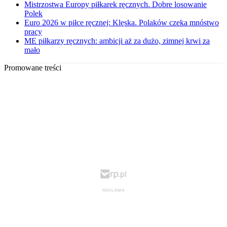
Mistrzostwa Europy piłkarek ręcznych. Dobre losowanie
Polek
Euro 2026 w piłce ręcznej: Klęska. Polaków czeka mnóstwo
pracy
ME piłkarzy ręcznych: ambicji aż za dużo, zimnej krwi za
mało
Promowane treści