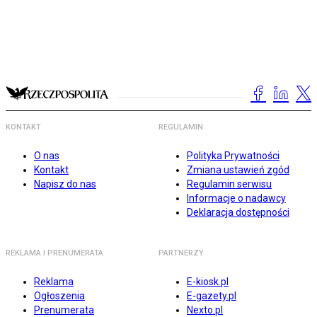
KONTAKT
REGULAMIN
O nas
Polityka Prywatności
Kontakt
Zmiana ustawień zgód
Napisz do nas
Regulamin serwisu
Informacje o nadawcy
Deklaracja dostępności
REKLAMA I PRENUMERATA
PARTNERZY
Reklama
E-kiosk.pl
Ogłoszenia
E-gazety.pl
Prenumerata
Nexto.pl