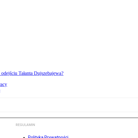
o odejściu Tałanta Dujszebajewa?
racy
o
REGULAMIN
Polityka Prywatności