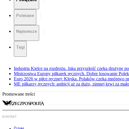
Polecane
Najnowsze
Tagi
Industria Kielce na rozdrożu. Jaka przyszłość czeka drużynę p
Mistrzostwa Europy piłkarek ręcznych. Dobre losowanie Polek
Euro 2026 w piłce ręcznej: Klęska. Polaków czeka mnóstwo p
ME piłkarzy ręcznych: ambicji aż za dużo, zimnej krwi za mał
Promowane treści
KONTAKT
O nas