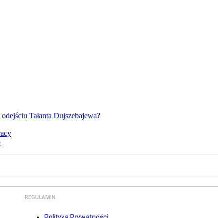
o odejściu Tałanta Dujszebajewa?
racy
o
REGULAMIN
Polityka Prywatności