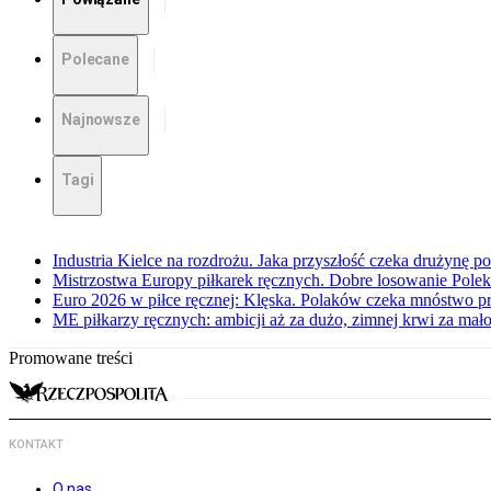
Polecane
Najnowsze
Tagi
Industria Kielce na rozdrożu. Jaka przyszłość czeka drużynę p
Mistrzostwa Europy piłkarek ręcznych. Dobre losowanie Polek
Euro 2026 w piłce ręcznej: Klęska. Polaków czeka mnóstwo p
ME piłkarzy ręcznych: ambicji aż za dużo, zimnej krwi za mał
Promowane treści
KONTAKT
O nas