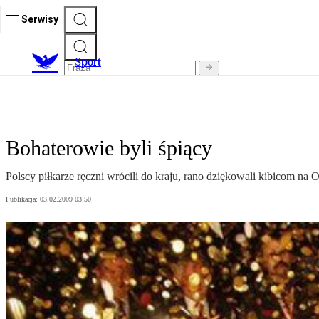
Serwisy
S
port
Bohaterowie byli śpiący
Polscy piłkarze ręczni wrócili do kraju, rano dziękowali kibicom na
Publikacja:
03.02.2009 03:50