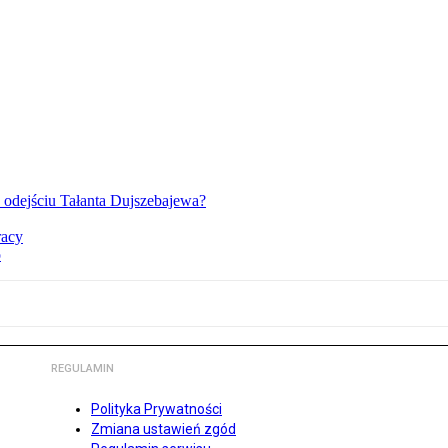
o odejściu Tałanta Dujszebajewa?
racy
o
REGULAMIN
Polityka Prywatności
Zmiana ustawień zgód