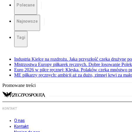
Polecane
Najnowsze
Tagi
Industria Kielce na rozdrożu. Jaka przyszłość czeka drużynę p
Mistrzostwa Europy piłkarek ręcznych. Dobre losowanie Polek
Euro 2026 w piłce ręcznej: Klęska. Polaków czeka mnóstwo p
ME piłkarzy ręcznych: ambicji aż za dużo, zimnej krwi za mał
Promowane treści
KONTAKT
O nas
Kontakt