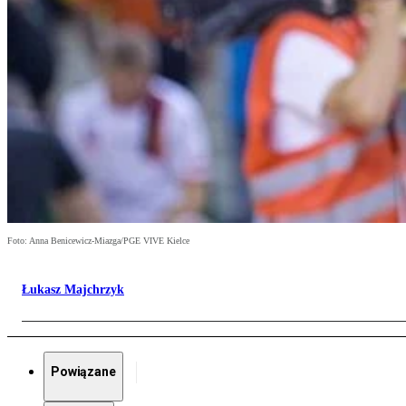
Foto: Anna Benicewicz-Miazga/PGE VIVE Kielce
Łukasz Majchrzyk
Powiązane