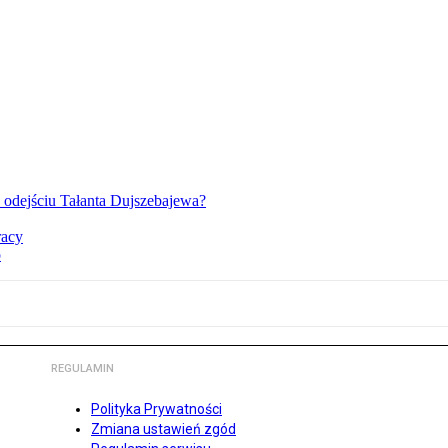
o odejściu Tałanta Dujszebajewa?
racy
o
REGULAMIN
Polityka Prywatności
Zmiana ustawień zgód