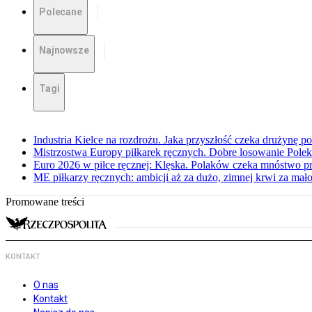
Polecane
Najnowsze
Tagi
Industria Kielce na rozdrożu. Jaka przyszłość czeka drużynę p
Mistrzostwa Europy piłkarek ręcznych. Dobre losowanie Polek
Euro 2026 w piłce ręcznej: Klęska. Polaków czeka mnóstwo p
ME piłkarzy ręcznych: ambicji aż za dużo, zimnej krwi za mał
Promowane treści
KONTAKT
O nas
Kontakt