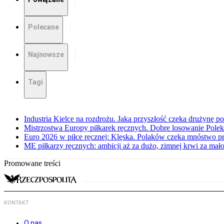
Polecane
Najnowsze
Tagi
Industria Kielce na rozdrożu. Jaka przyszłość czeka drużynę p
Mistrzostwa Europy piłkarek ręcznych. Dobre losowanie Polek
Euro 2026 w piłce ręcznej: Klęska. Polaków czeka mnóstwo p
ME piłkarzy ręcznych: ambicji aż za dużo, zimnej krwi za mał
Promowane treści
KONTAKT
O nas