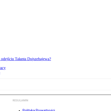
o odejściu Tałanta Dujszebajewa?
racy
o
REGULAMIN
Polityka Prywatności