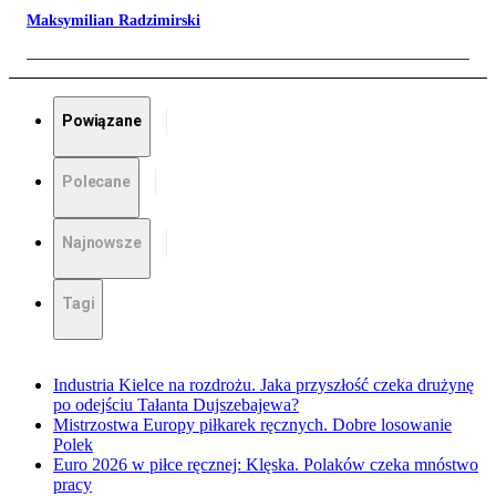
Maksymilian Radzimirski
Powiązane
Polecane
Najnowsze
Tagi
Industria Kielce na rozdrożu. Jaka przyszłość czeka drużynę
po odejściu Tałanta Dujszebajewa?
Mistrzostwa Europy piłkarek ręcznych. Dobre losowanie
Polek
Euro 2026 w piłce ręcznej: Klęska. Polaków czeka mnóstwo
pracy