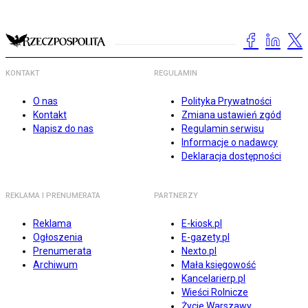
KONTAKT
REGULAMIN
O nas
Polityka Prywatności
Kontakt
Zmiana ustawień zgód
Napisz do nas
Regulamin serwisu
Informacje o nadawcy
Deklaracja dostępności
REKLAMA I PRENUMERATA
PARTNERZY
Reklama
E-kiosk.pl
Ogłoszenia
E-gazety.pl
Prenumerata
Nexto.pl
Archiwum
Mała księgowość
Kancelarierp.pl
Wieści Rolnicze
Życie Warszawy