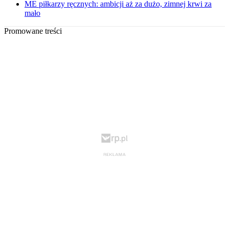
ME piłkarzy ręcznych: ambicji aż za dużo, zimnej krwi za
mało
Promowane treści