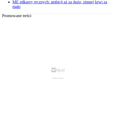
ME piłkarzy ręcznych: ambicji aż za dużo, zimnej krwi za
mało
Promowane treści