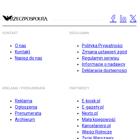
KONTAKT
REGULAMIN
O nas
Polityka Prywatności
Kontakt
Zmiana ustawień zgód
Napisz do nas
Regulamin serwisu
Informacje o nadawcy
Deklaracja dostępności
REKLAMA I PRENUMERATA
PARTNERZY
Reklama
E-kiosk.pl
Ogłoszenia
E-gazety.pl
Prenumerata
Nexto.pl
Archiwum
Mała księgowość
Kancelarierp.pl
Wieści Rolnicze
Życie Warszawy