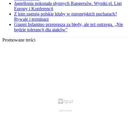
Jagiellonia pokonała słynnych Rangersów. Wyniki el. Ligi
Europy i Konferencji
Z kim zagrają polskie kluby w europejskich pucharach?
Rywale i terminarz
Gianni Infantino przeprasza za błędy, ale też ostrzega. „Nie
będzie tolerancji dla ataków”
Promowane treści