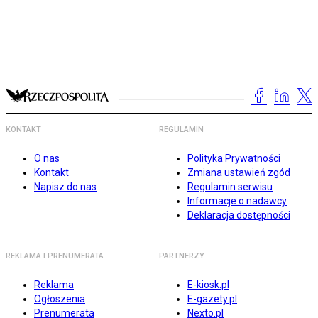
KONTAKT
REGULAMIN
O nas
Polityka Prywatności
Kontakt
Zmiana ustawień zgód
Napisz do nas
Regulamin serwisu
Informacje o nadawcy
Deklaracja dostępności
REKLAMA I PRENUMERATA
PARTNERZY
Reklama
E-kiosk.pl
Ogłoszenia
E-gazety.pl
Prenumerata
Nexto.pl