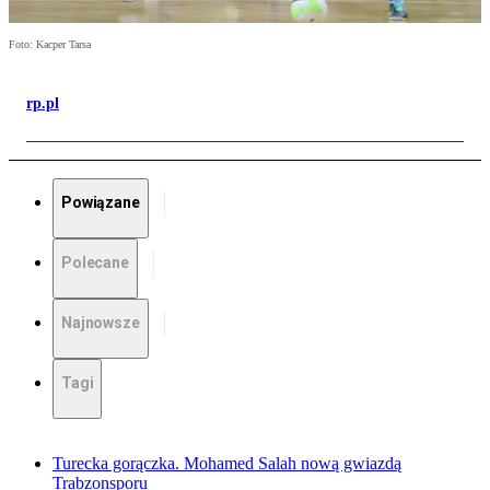
Foto: Kacper Tarsa
rp.pl
Powiązane
Polecane
Najnowsze
Tagi
Turecka gorączka. Mohamed Salah nową gwiazdą
Trabzonsporu