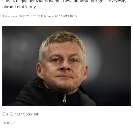
City. Kolejna porażka Bayernu, Lewandowski bez gola. Szczęsny
obronił rzut karny.
Aktualizacja:
08.12.2019 20:27
Publikacja:
08.12.2019 18:55
Ole Gunnar Solskjaer
Foto: AFP