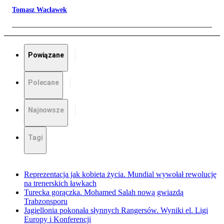
Tomasz Wacławek
Powiązane
Polecane
Najnowsze
Tagi
Reprezentacja jak kobieta życia. Mundial wywołał rewolucję
na trenerskich ławkach
Turecka gorączka. Mohamed Salah nową gwiazdą
Trabzonsporu
Jagiellonia pokonała słynnych Rangersów. Wyniki el. Ligi
Europy i Konferencji