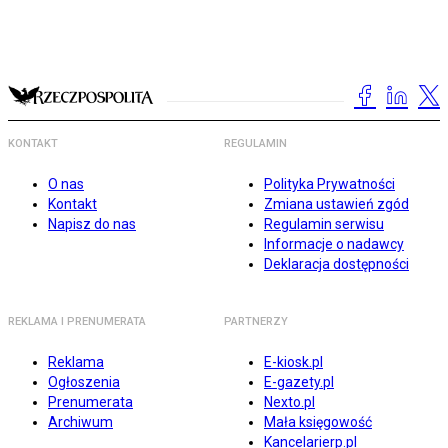
KONTAKT
REGULAMIN
O nas
Polityka Prywatności
Kontakt
Zmiana ustawień zgód
Napisz do nas
Regulamin serwisu
Informacje o nadawcy
Deklaracja dostępności
REKLAMA I PRENUMERATA
PARTNERZY
Reklama
E-kiosk.pl
Ogłoszenia
E-gazety.pl
Prenumerata
Nexto.pl
Archiwum
Mała księgowość
Kancelarierp.pl