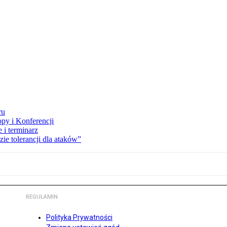
ru
opy i Konferencji
 i terminarz
zie tolerancji dla ataków”
REGULAMIN
Polityka Prywatności