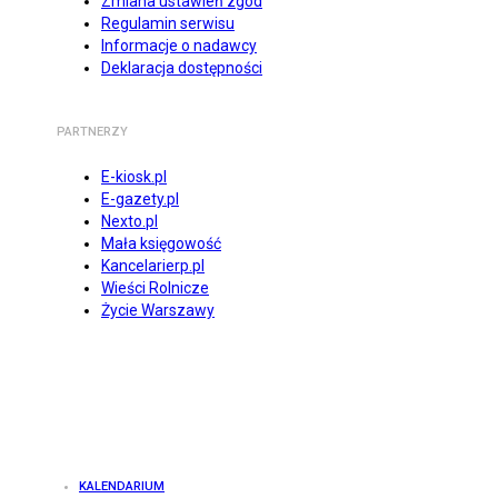
Zmiana ustawień zgód
Regulamin serwisu
Informacje o nadawcy
Deklaracja dostępności
PARTNERZY
E-kiosk.pl
E-gazety.pl
Nexto.pl
Mała księgowość
Kancelarierp.pl
Wieści Rolnicze
Życie Warszawy
KALENDARIUM