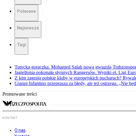
Polecane
Najnowsze
Tagi
Turecka gorączka. Mohamed Salah nową gwiazdą Trabzonspo
Jagiellonia pokonała słynnych Rangersów. Wyniki el. Ligi Eur
Z kim zagrają polskie kluby w europejskich pucharach? Rywale
Gianni Infantino przeprasza za błędy, ale też ostrzega. „Nie będ
Promowane treści
KONTAKT
O nas